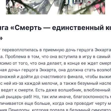
нга «Смерть — единственный к
»
 перевоплотилась в приемную дочь герцога Эккарта 
а. Проблема в том, что она вступила в игру в самы
исимо от того, что она делает, в конце ее ждет сме
ная дочь» герцога Эккарта, она должна стать возл
онажей и дойти до счастливого финала, чтобы выжит
 с ней из-за каждой мелочи, а также безумный насл
 ведет к смерти. Есть даже волшебник, влюбленный
ый рыцарь-раб! Но, так или иначе, благосклонность
ичивается еще больше, когда она проводит черту 
ния Пенелопы, которая попала в безумный симулято