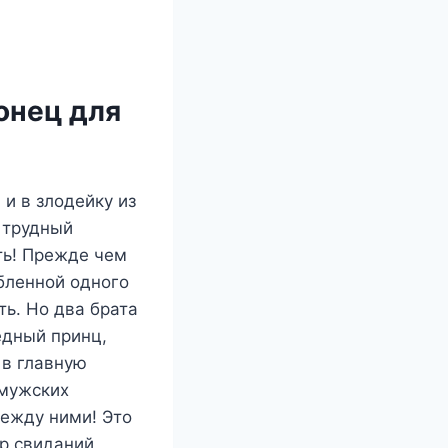
онец для
и в злодейку из
й трудный
рть! Прежде чем
юбленной одного
ь. Но два брата
едный принц,
 в главную
 мужских
между ними! Это
р свиданий