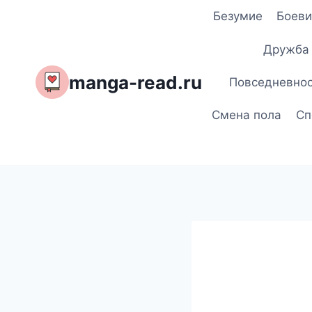
Перейти
Безумие
Боеви
к
содержимому
Дружба
manga-read.ru
Повседневно
Смена пола
Сп