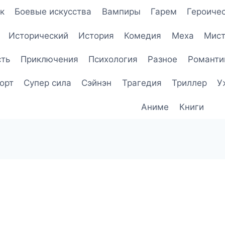
к
Боевые искусства
Вампиры
Гарем
Героичес
Исторический
История
Комедия
Меха
Мист
сть
Приключения
Психология
Разное
Романти
орт
Супер сила
Сэйнэн
Трагедия
Триллер
У
Аниме
Книги