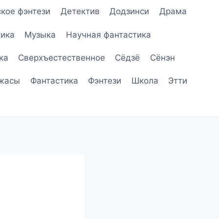
кое фэнтези
Детектив
Додзинси
Драма
ика
Музыка
Научная фантастика
ка
Сверхъестественное
Сёдзё
Сёнэн
жасы
Фантастика
Фэнтези
Школа
Этти