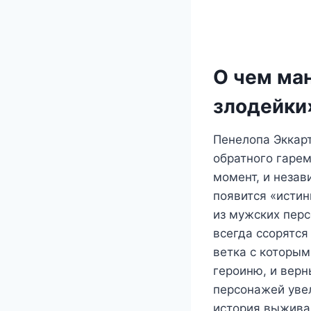
О чем ма
злодейки
Пенелопа Эккарт
обратного гарем
момент, и незав
появится «истин
из мужских перс
всегда ссорятся
ветка с которым
героиню, и верн
персонажей увел
история выжива