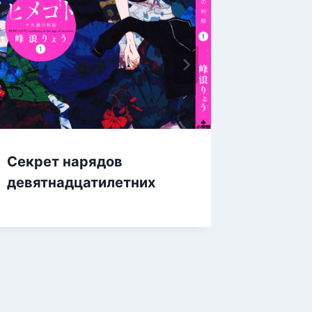
Секрет нарядов
девятнадцатилетних
Перекл
драко