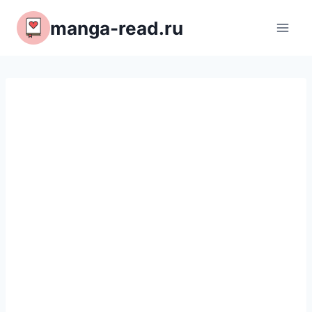
Перейти
manga-read.ru
к
содержимому