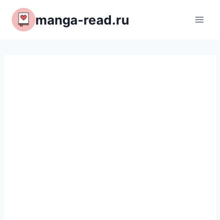
Перейти
manga-read.ru
к
содержимому