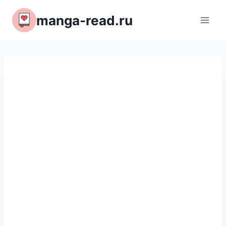
Перейти
manga-read.ru
к
содержимому