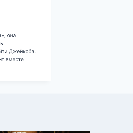
», она
ть
йти Джейкоба,
ит вместе