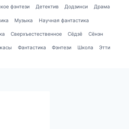
кое фэнтези
Детектив
Додзинси
Драма
ика
Музыка
Научная фантастика
ка
Сверхъестественное
Сёдзё
Сёнэн
жасы
Фантастика
Фэнтези
Школа
Этти