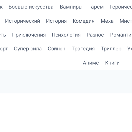
к
Боевые искусства
Вампиры
Гарем
Героичес
Исторический
История
Комедия
Меха
Мист
сть
Приключения
Психология
Разное
Романти
орт
Супер сила
Сэйнэн
Трагедия
Триллер
У
Аниме
Книги