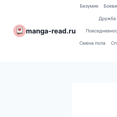
Перейти
Безумие
Боеви
к
содержимому
Дружба
manga-read.ru
Повседневно
Смена пола
Сп