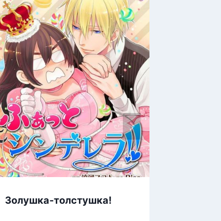
Супер 
Золушка-толстушка!