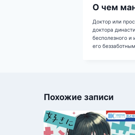
О чем ма
Доктор или про
доктора династ
бесполезного и 
его беззаботным
Похожие записи