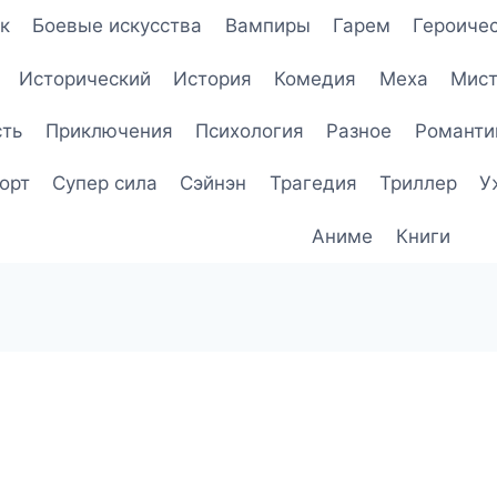
к
Боевые искусства
Вампиры
Гарем
Героичес
Исторический
История
Комедия
Меха
Мист
сть
Приключения
Психология
Разное
Романти
орт
Супер сила
Сэйнэн
Трагедия
Триллер
У
Аниме
Книги