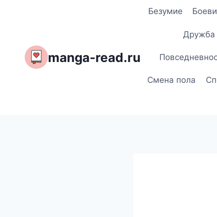
Перейти
Безумие
Боеви
к
содержимому
Дружба
manga-read.ru
Повседневно
Смена пола
Сп