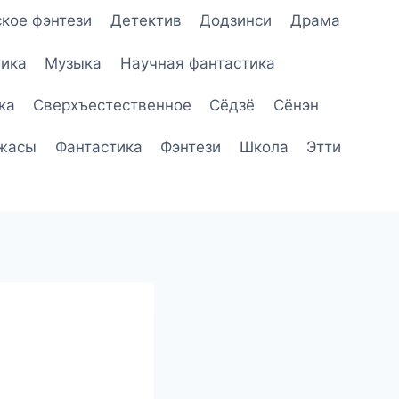
кое фэнтези
Детектив
Додзинси
Драма
ика
Музыка
Научная фантастика
ка
Сверхъестественное
Сёдзё
Сёнэн
жасы
Фантастика
Фэнтези
Школа
Этти