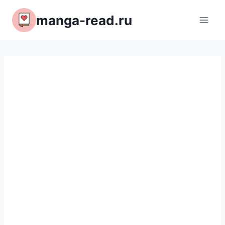
Перейти
manga-read.ru
к
содержимому