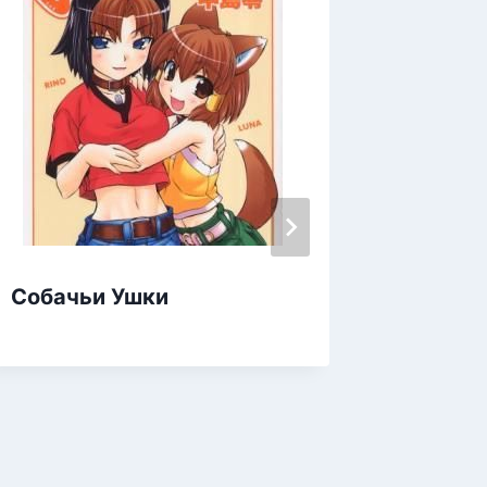
Собачьи Ушки
Забыты
Выжив