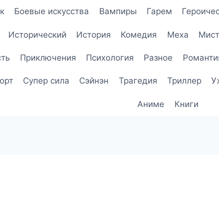
к
Боевые искусства
Вампиры
Гарем
Героичес
Исторический
История
Комедия
Меха
Мист
сть
Приключения
Психология
Разное
Романти
орт
Супер сила
Сэйнэн
Трагедия
Триллер
У
Аниме
Книги