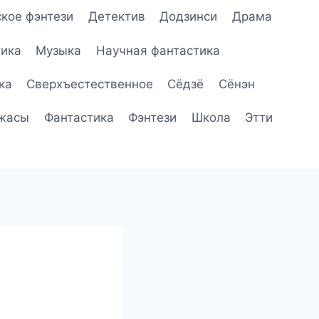
кое фэнтези
Детектив
Додзинси
Драма
ика
Музыка
Научная фантастика
ка
Сверхъестественное
Сёдзё
Сёнэн
жасы
Фантастика
Фэнтези
Школа
Этти