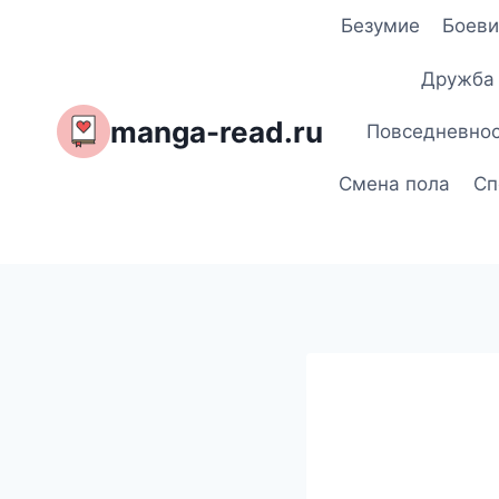
Перейти
Безумие
Боеви
к
содержимому
Дружба
manga-read.ru
Повседневно
Смена пола
Сп