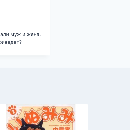
вали муж и жена,
приведет?