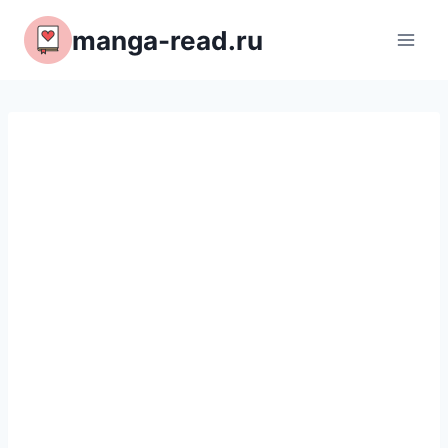
Перейти
manga-read.ru
к
содержимому