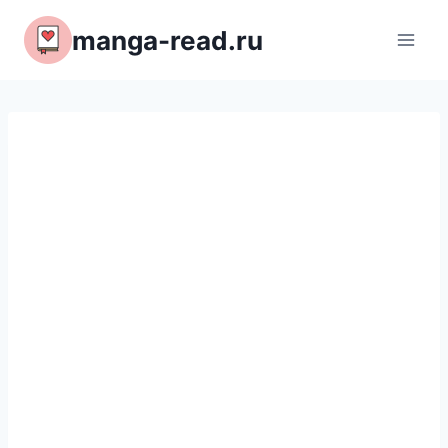
Перейти
manga-read.ru
к
содержимому