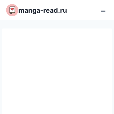
Перейти
manga-read.ru
к
содержимому