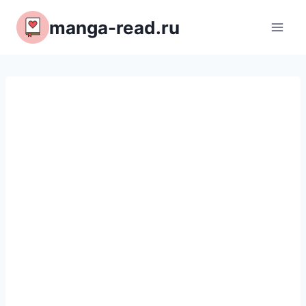
Перейти
manga-read.ru
к
содержимому