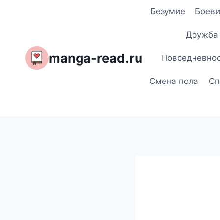
Перейти
Безумие
Боеви
к
содержимому
Дружба
manga-read.ru
Повседневно
Смена пола
Сп