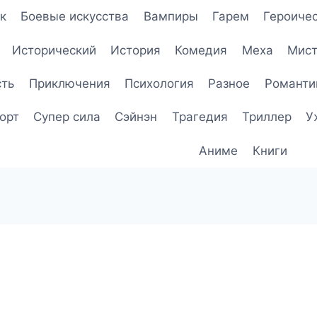
к
Боевые искусства
Вампиры
Гарем
Героичес
Исторический
История
Комедия
Меха
Мист
сть
Приключения
Психология
Разное
Романти
орт
Супер сила
Сэйнэн
Трагедия
Триллер
У
Аниме
Книги