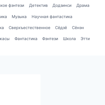
кое фэнтези
Детектив
Додзинси
Драма
ика
Музыка
Научная фантастика
ка
Сверхъестественное
Сёдзё
Сёнэн
жасы
Фантастика
Фэнтези
Школа
Этти