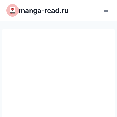
Перейти
manga-read.ru
к
содержимому