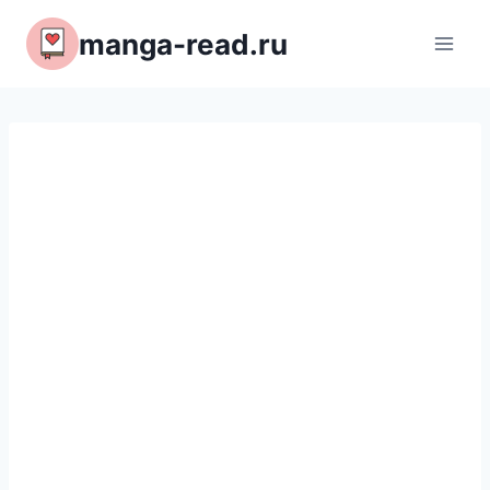
Перейти
manga-read.ru
к
содержимому