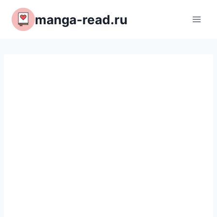
Перейти
manga-read.ru
к
содержимому