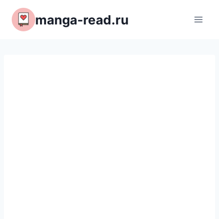
Перейти
manga-read.ru
к
содержимому