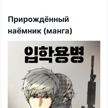
Прирождённый
наёмник (манга)