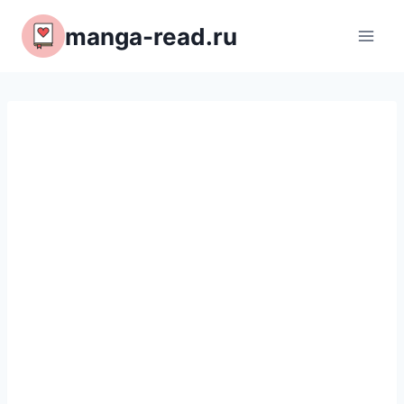
Перейти
manga-read.ru
к
содержимому