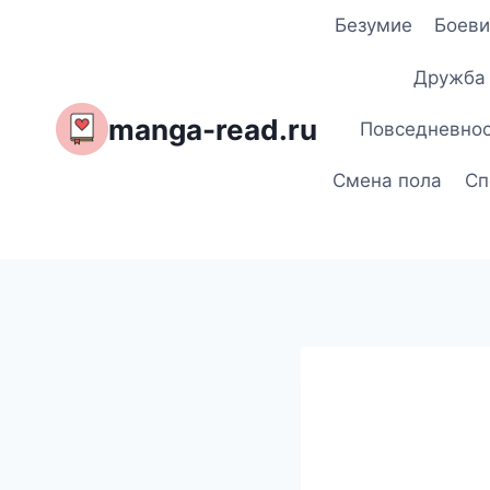
Перейти
Безумие
Боеви
к
содержимому
Дружба
manga-read.ru
Повседневно
Смена пола
Сп