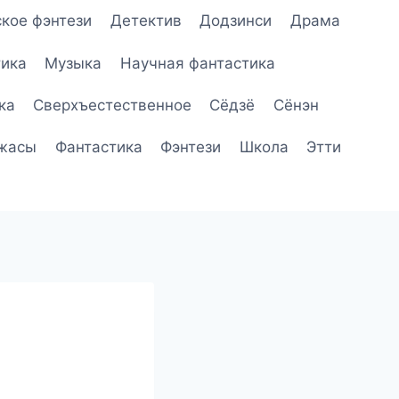
кое фэнтези
Детектив
Додзинси
Драма
ика
Музыка
Научная фантастика
ка
Сверхъестественное
Сёдзё
Сёнэн
жасы
Фантастика
Фэнтези
Школа
Этти