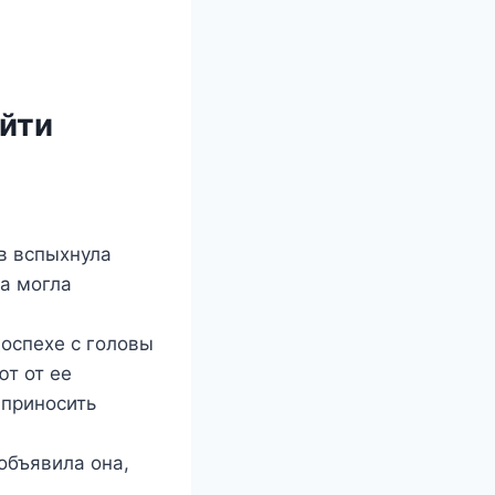
ыйти
в вспыхнула
ва могла
оспехе с головы
т от ее
 приносить
объявила она,