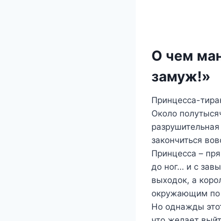
О чем ма
замуж!»
Принцесса-тира
Около полутыся
разрушительная 
закончиться вов
Принцесса – пр
до ног… и с за
выходок, а коро
окружающим по 
Но однажды этот
что желает вый