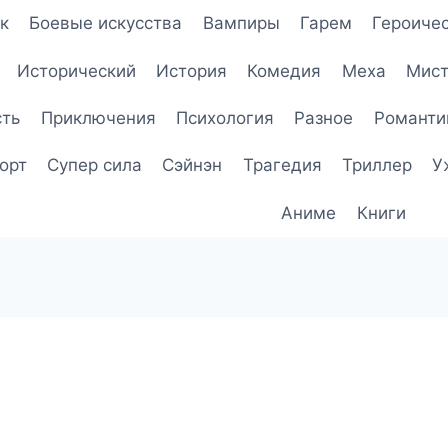
к
Боевые искусства
Вампиры
Гарем
Героичес
Исторический
История
Комедия
Меха
Мист
сть
Приключения
Психология
Разное
Романти
орт
Супер сила
Сэйнэн
Трагедия
Триллер
У
Аниме
Книги