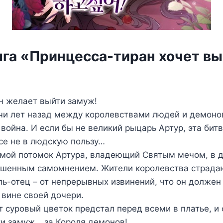
нга «Принцесса-тиран хочет в
н желает выйти замуж!
чи лет назад между королевствами людей и демоно
война. И если бы не великий рыцарь Артур, эта бит
се не в людскую пользу…
ямой потомок Артура, владеющий Святым мечом, в д
вышенным самомнением. Жители королевства страдаю
ль-отец – от непрерывных извинений, что он должен
вине своей дочери.
 суровый цветок предстал перед всеми в платье, и 
ти замуж… за Короля демонов!