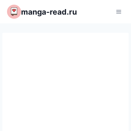
Перейти
manga-read.ru
к
содержимому