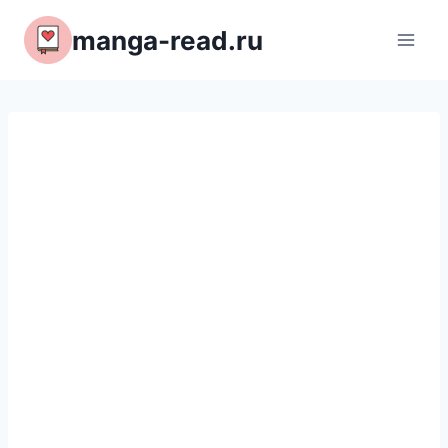
Перейти
manga-read.ru
к
содержимому