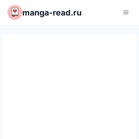
Перейти
manga-read.ru
к
содержимому