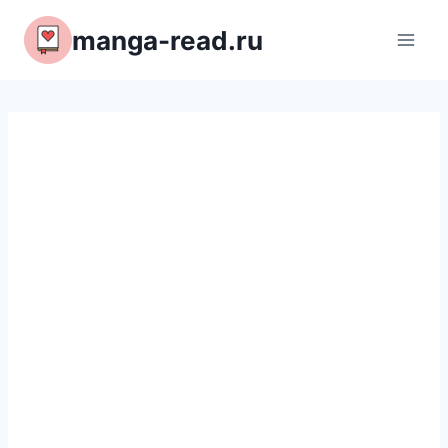
Перейти
manga-read.ru
к
содержимому