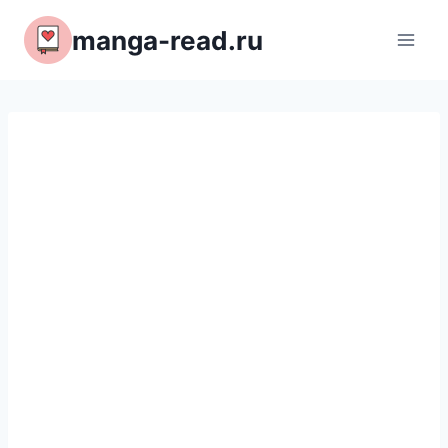
Перейти
manga-read.ru
к
содержимому