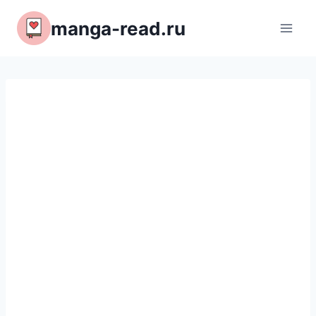
Перейти
manga-read.ru
к
содержимому