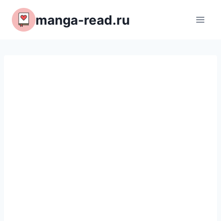
Перейти
manga-read.ru
к
содержимому