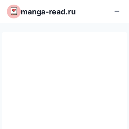
Перейти
manga-read.ru
к
содержимому