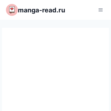
Перейти
manga-read.ru
к
содержимому