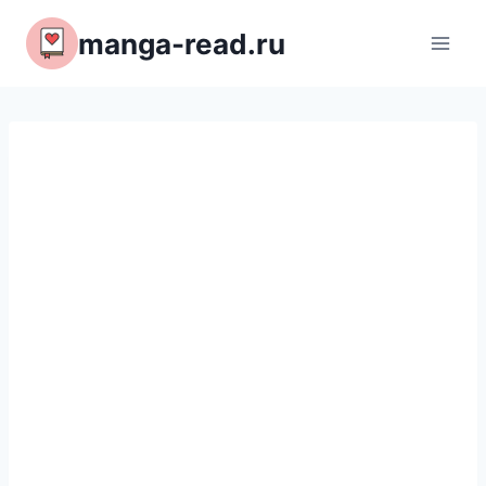
Перейти
manga-read.ru
к
содержимому