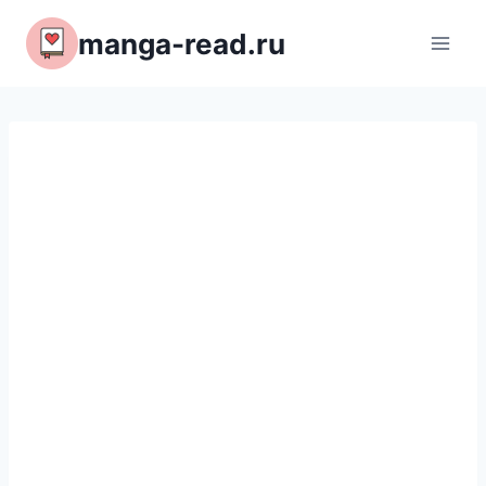
Перейти
manga-read.ru
к
содержимому