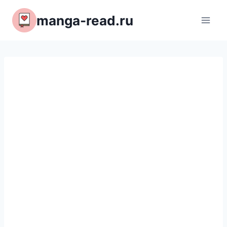
Перейти
manga-read.ru
к
содержимому