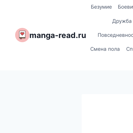
Перейти
Безумие
Боеви
к
содержимому
Дружба
manga-read.ru
Повседневно
Смена пола
Сп