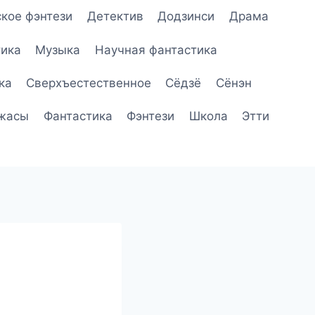
кое фэнтези
Детектив
Додзинси
Драма
ика
Музыка
Научная фантастика
ка
Сверхъестественное
Сёдзё
Сёнэн
жасы
Фантастика
Фэнтези
Школа
Этти