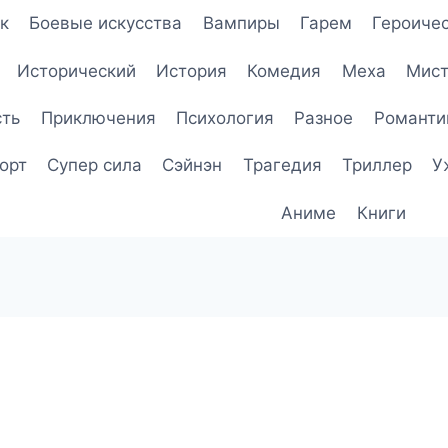
к
Боевые искусства
Вампиры
Гарем
Героичес
Исторический
История
Комедия
Меха
Мист
сть
Приключения
Психология
Разное
Романти
орт
Супер сила
Сэйнэн
Трагедия
Триллер
У
Аниме
Книги