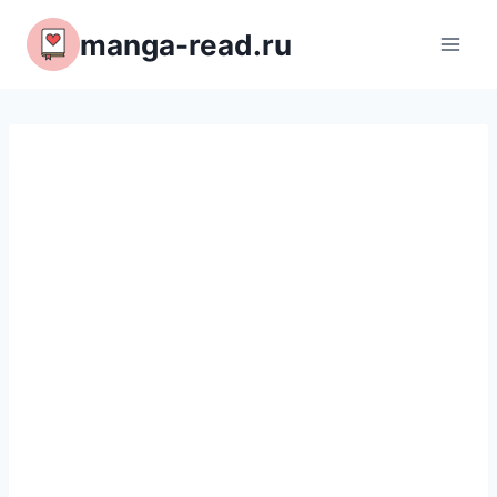
Перейти
manga-read.ru
к
содержимому