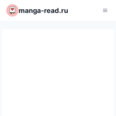
Перейти
manga-read.ru
к
содержимому