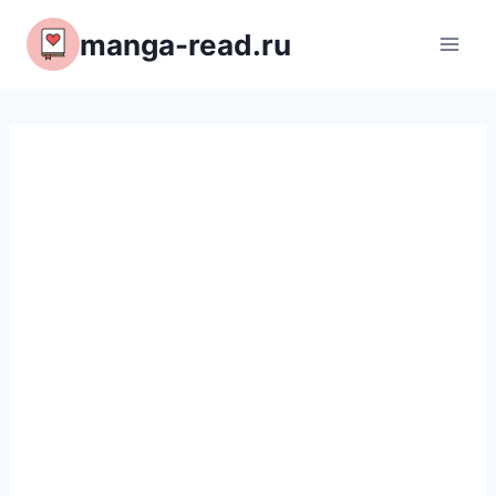
Перейти
manga-read.ru
к
содержимому