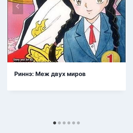
Риннэ: Меж двух миров