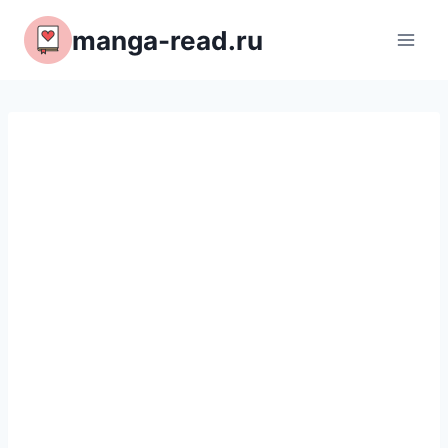
Перейти
manga-read.ru
к
содержимому