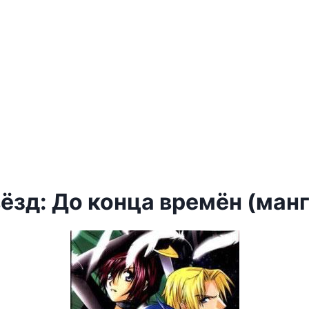
ёзд: До конца времён (манг