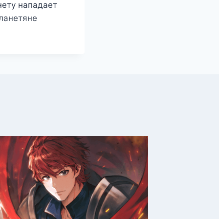
нету нападает
планетяне