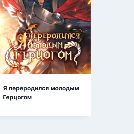
Я переродился молодым
Негодо
Герцогом