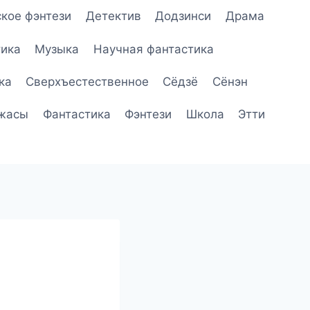
кое фэнтези
Детектив
Додзинси
Драма
ика
Музыка
Научная фантастика
ка
Сверхъестественное
Сёдзё
Сёнэн
жасы
Фантастика
Фэнтези
Школа
Этти