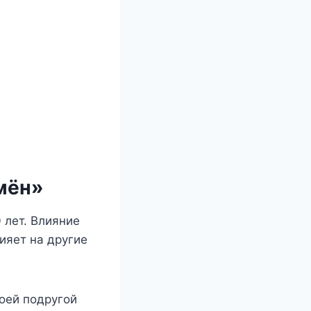
емён»
 лет. Влияние
ияет на другие
оей подругой