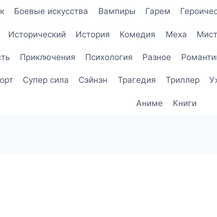
к
Боевые искусства
Вампиры
Гарем
Героичес
Исторический
История
Комедия
Меха
Мист
сть
Приключения
Психология
Разное
Романти
орт
Супер сила
Сэйнэн
Трагедия
Триллер
У
Аниме
Книги