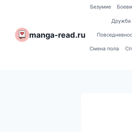
Перейти
Безумие
Боеви
к
содержимому
Дружба
manga-read.ru
Повседневно
Смена пола
Сп