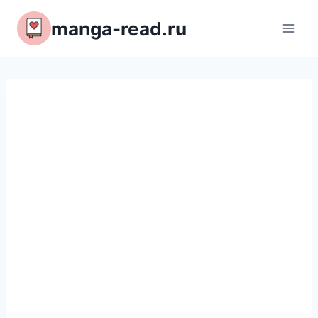
Перейти
manga-read.ru
к
содержимому