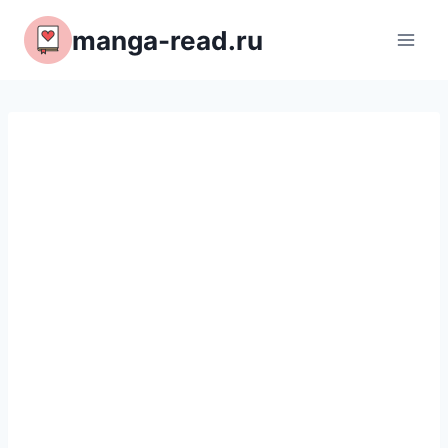
Перейти
manga-read.ru
к
содержимому