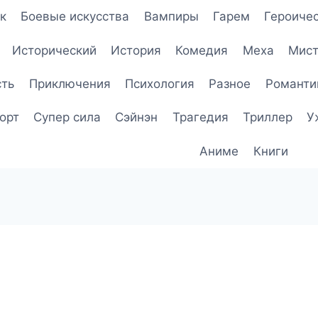
к
Боевые искусства
Вампиры
Гарем
Героичес
Исторический
История
Комедия
Меха
Мист
сть
Приключения
Психология
Разное
Романти
орт
Супер сила
Сэйнэн
Трагедия
Триллер
У
Аниме
Книги