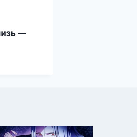
лизь —