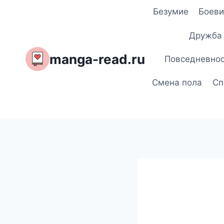
Перейти
Безумие
Боеви
к
содержимому
Дружба
manga-read.ru
Повседневно
Смена пола
Сп