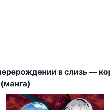
перерождении в слизь — ко
 (манга)