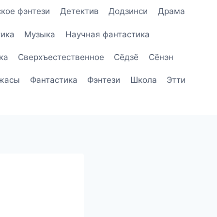
кое фэнтези
Детектив
Додзинси
Драма
ика
Музыка
Научная фантастика
ка
Сверхъестественное
Сёдзё
Сёнэн
жасы
Фантастика
Фэнтези
Школа
Этти