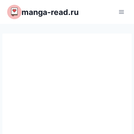
Перейти
manga-read.ru
к
содержимому