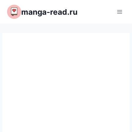
Перейти
manga-read.ru
к
содержимому