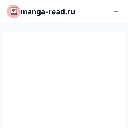
Перейти
manga-read.ru
к
содержимому