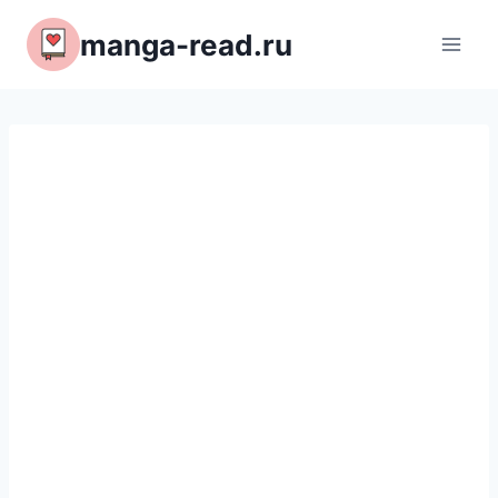
Перейти
manga-read.ru
к
содержимому