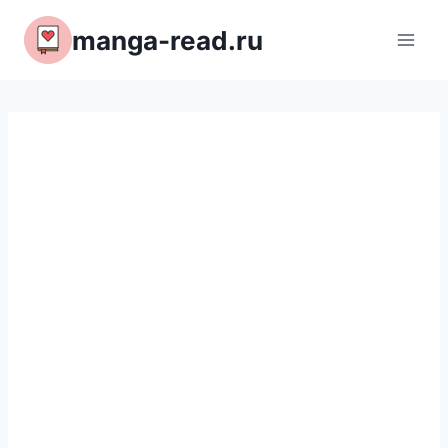
Перейти
manga-read.ru
к
содержимому