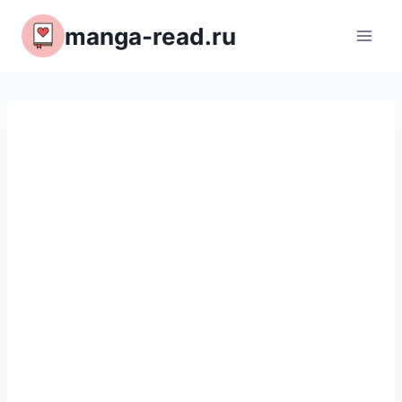
Перейти
manga-read.ru
к
содержимому