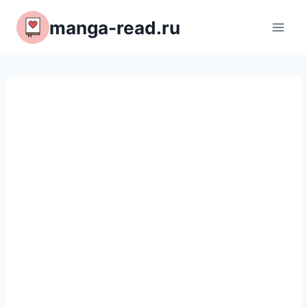
Перейти
manga-read.ru
к
содержимому