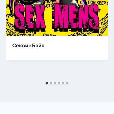
Секси♂Бойс