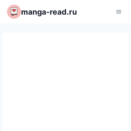
Перейти
manga-read.ru
к
содержимому