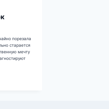
ок
чайно порезала
льно старается
ственную мечту
иагностируют