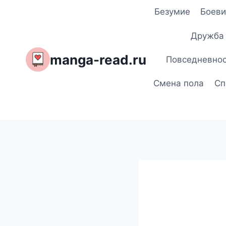
Перейти
Безумие
Боеви
к
содержимому
Дружба
manga-read.ru
Повседневно
Смена пола
Сп