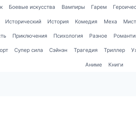
к
Боевые искусства
Вампиры
Гарем
Героичес
Исторический
История
Комедия
Меха
Мист
сть
Приключения
Психология
Разное
Романти
орт
Супер сила
Сэйнэн
Трагедия
Триллер
У
Аниме
Книги