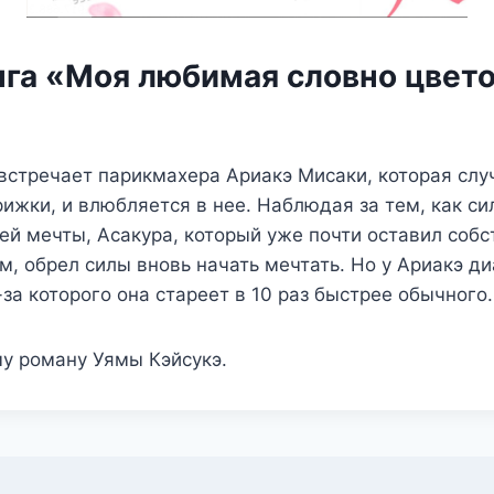
нга «Моя любимая словно цвет
встречает парикмахера Ариакэ Мисаки, которая слу
рижки, и влюбляется в нее. Наблюдая за тем, как си
ей мечты, Асакура, который уже почти оставил соб
м, обрел силы вновь начать мечтать. Но у Ариакэ д
-за которого она стареет в 10 раз быстрее обычного.
у роману Уямы Кэйсукэ.