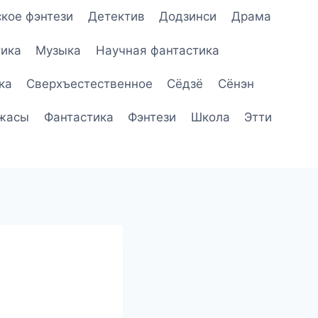
кое фэнтези
Детектив
Додзинси
Драма
ика
Музыка
Научная фантастика
ка
Сверхъестественное
Сёдзё
Сёнэн
жасы
Фантастика
Фэнтези
Школа
Этти