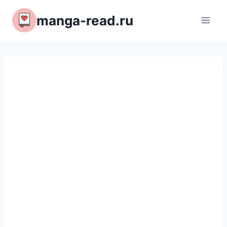
Перейти
manga-read.ru
к
содержимому